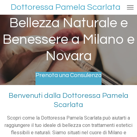
Dottoressa Pamela Scarlata
Vai
al
Bellezza Naturale e
contenuto
principale
Benessere a Milano e
Novara
Prenota una Consulenza
Benvenuti dalla Dottoressa Pamela
Scarlata
Scopri come la Dottoressa Pamela Scarlata può aiutarti a
raggiungere il tuo ideale di bellezza con trattamenti estetici
flessibili e naturali. Siamo situati nel cuore di Milano e