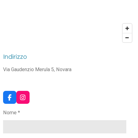
Indirizzo
Via Gaudenzio Merula 5, Novara
F
I
a
n
c
s
Nome *
e
t
b
a
o
g
o
r