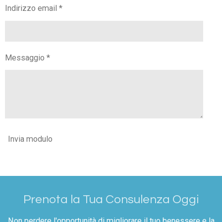
k
a
Indirizzo email *
m
Messaggio *
Invia modulo
Prenota la Tua Consulenza Oggi
Non perdere l'opportunità di migliorare il tuo benessere e la