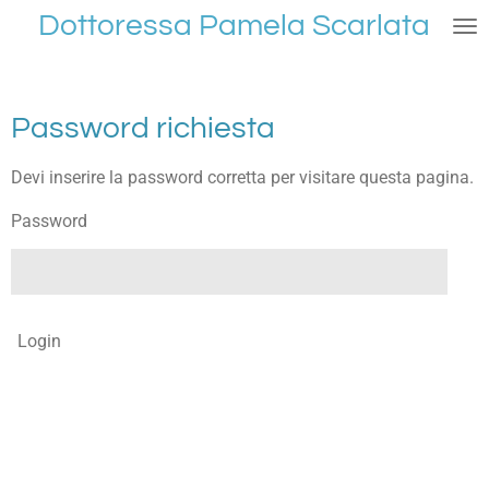
Dottoressa Pamela Scarlata
Vai
al
contenuto
principale
Password richiesta
Devi inserire la password corretta per visitare questa pagina.
Password
Login